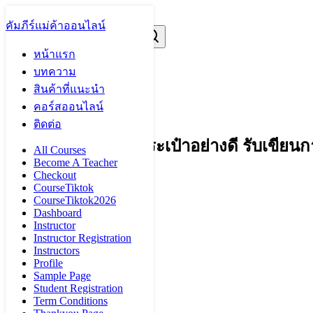
Skip
to
คัมภีร์แม่ค้าออนไลน์
Search
Search
content
for:
Wallet07
หน้าแรก
Home
»
Wallet07
บทความ
สินค้าที่แนะนำ
Wallet07
คอร์สออนไลน์
ติดต่อ
ทุกใบแถมกล่องใส่กระเป๋าอย่างดี รับเขียน
All Courses
Become A Teacher
Checkout
CourseTiktok
CourseTiktok2026
Dashboard
Instructor
Instructor Registration
Instructors
Profile
Sample Page
Student Registration
Term Conditions