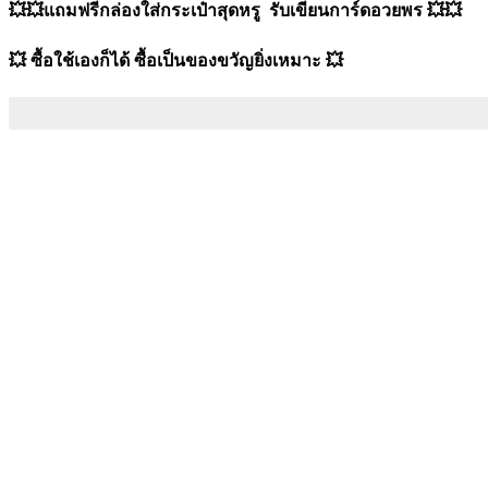
💥💥
แถมฟรีกล่องใส่กระเป๋าสุดหรู รับเขียนการ์ดอวยพร
💥💥
💥
ซื้อใช้เองก็ได้ ซื้อเป็นของขวัญยิ่งเหมาะ
💥
ขายแล้ว 1346 ใบ