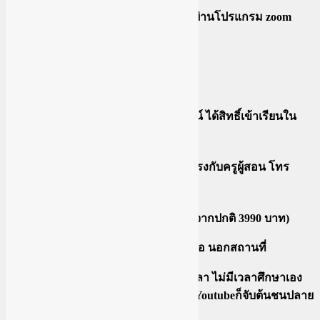
เป็นการเรียนรายบุคคล ตัวต่อตัว ผ่านโปรแกรม zoom
ใช้คอมพิวเตอร์หรือโน๊ตบุ๊คเรียน
เลือกวันเรียนได้ เรียน 9.00 – 17.00
โบนัสพิเศษ แถมฟรี คอร์สออนไลน์ ได้สิทธิ์เข้าเรียนใน
กลุ่มปิดเฟสบุ๊คเช่นกัน
สามารถปรึกษา ถามตอบได้โดยตรงกับครูผู้สอน โทร
ปรึกษาได้
ราคาโปรโมชันพิเศษ 3000 บาท (จากปกติ 3990 บาท)
แบบที่ 3 คอร์สจับมือทำ รายบุคคล นัดเจอ นอกสถานที่
เหมาะกับคนที่ต้องการประหยัดเวลา ไม่มีเวลาศึกษาเอง
หรือ ศึกษาเองแล้วไม่เข้าใจ ดูใน Youtubeก็จับต้นชนปลาย
ไม่ถูก