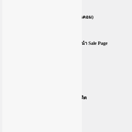
มากขึ้น)
การยิงแอด tiktok ไปยัง Sale Page (ยิงในคอม)
6 สิ่งที่ต้องรู้ก่อนที่จะยิงแอด tiktok
ทำความรู้จักกับ Sale Page & แนะนำ Sale Page
การติดPixel
การสร้างบัญชีโฆษณา
ตั้งค่าบัญชีโฆษณา
ตั้งค่าการเรียกเก็บเงิน-ผูกบัตรเครดิต
วัตถุประสงค์การยิงแอดแต่ละแบบ
เริ่มต้นยิงแอด