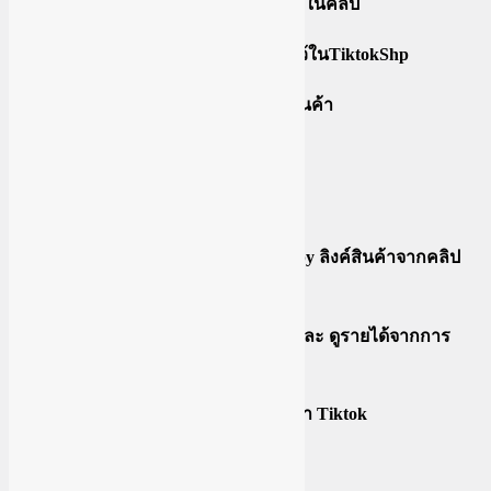
วิธีอัพโหลดคลิปแนบลิงค์สินค้าลงในคลิป
ฟีเจอร์สร้างวีดีโอจากสินค้าที่ลงไว้ในTiktokShp
เพิ่มสินค้าลงในไลฟ์และปักหมุดสินค้า
อยากขายดีต้องทำTiktok Seo
การทำนายหน้า Tiktok
(นายหน้า) เพิ่มสินค้าโดยการ Copy ลิงค์สินค้าจากคลิป
วีดีโอที่เราดู
(นายหน้า) การดูสถานะออเดอร์ และ ดูรายได้จากการ
ทำนายหน้า Tiktok
(นายหน้า) การถอนเงินค่านายหน้า Tiktok
Tiktok Seller