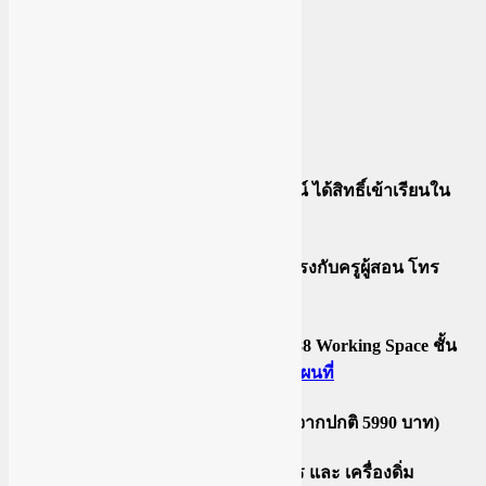
เป็นการเรียนรายบุคคล ตัวต่อตัว
ใช้โน๊ตบุ๊คเรียน
เลือกวันเรียนได้ เรียน 9.00 – 17.00
โบนัสพิเศษ แถมฟรี คอร์สออนไลน์ ได้สิทธิ์เข้าเรียนใน
กลุ่มปิดเฟสบุ๊คเช่นกัน
สามารถปรึกษา ถามตอบได้โดยตรงกับครูผู้สอน โทร
ปรึกษาได้
สถานที่เรียน ร้าน Shelter Cafe (88 Working Space ชั้น
2) BTS วงเวียนใหญ่
คลิ๊กเพื่อดูแผนที่
ราคาโปรโมชันพิเศษ 4800 บาท (จากปกติ 5990 บาท)
ราคานี้รวม ค่าสถานที่ , ค่าอาหาร และ เครื่องดิ่ม