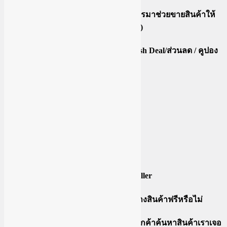
ระเบิดยอดขายด้วยการหาพันธมิตรมาช่วยขายสินค้าให้
เรา (การทำการตลาดกับพันธมิตร)
วิธีเข้าร่วมแคมเปญแบบต่างๆ(Flash Deal/ส่วนลด / คูปอง
ส่วนลดให้ลูกค้า )
ขายในติ๊กต๊อกโดนหักอะไรบ้าง
การถอนเงิน
Update
จัดการออเดอร์ไม่มีเครื่องพิมพ์
จัดการออเดอร์ด้วยแอพ Tiktok Seller
หลักการพิจารณาว่าควรให้ตัวอย่างสินค้าฟรีหรือไม่
เพิ่มประสิทธิภาพของผลิตภัณฑ์(ลูกค้าค้นหาสินค้าเราเจอ