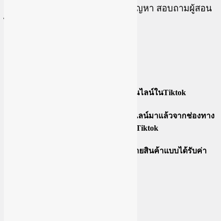
ปรึกษา-สอบถาม
เรียนแล้วติดปัญหา สอบถามผู้สอน
ได้ทุกวัน
คอร์สนี้เหมาะกับใคร ???
มือใหม่ที่อยากเริ่มต้นขายของออนไลน์ในTiktok
คนที่มีประสบการณ์ขายของออนไลน์มาแล้วจากช่องทาง
อื่น อยากเพิ่มช่องทางการขายใน Tiktok
คนที่อยากทำนายหน้า Tiktok (ขายสินค้าแบบได้รับค่า
คอมมิชชัน)
เนื้อหาและบทเรียนทั้งหมด