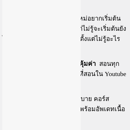
ไม่จำเป็นต้องมีพื้นฐาน
มือใหม่อยากเริ่มต้น
ขายของออนไลน์ในTiktok แต่ไม่รู้จะเริ่มต้นยัง
ไง คอร์สนี้สอนแบบจับมือทำ ตั้งแต่ไม่รู้อะไร
เลย
คอร์สเน้นคุณภาพและความคุ้มค่า
สอนทุก
อย่างที่รู้ ไม่มีกั๊ก ละเอียดกว่าที่สอนใน Youtube
แน่นอน
เรียนตอนไหนก็ได้
สะดวกสบาย คอร์ส
ออนไลน์เรียนในกลุ่มเฟสบุ๊ค พร้อมอัพเดทเนื้อ
หาใหม่ๆ ให้ฟรีตลอดชีพ