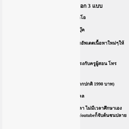
รูปแบบการเรียน มีให้เลือก 3 แบบ
แบบที่ 1 คอร์สออนไลน์ เรียนเป็นคลิปวีดีโอ
เรียนเป็นคลิปวีดีโอในกลุ่มปิดเฟสบุ๊ค
เรียนได้ตลอดชีพ ไม่ลบคลิป พร้อมอัพเดตเนื้อหาใหม่ๆให้
ฟรี
สามารถปรึกษา ถามตอบได้โดยตรงกับครูผู้สอน โทร
ปรึกษาได้
ราคาโปรโมชันพิเศษ 990 บาท (จากปกติ 1990 บาท)
แบบที่ 2 คอร์สสอนสด จับมือทำ รายบุคคล
เหมาะกับคนที่ต้องการประหยัดเวลา ไม่มีเวลาศึกษาเอง
หรือ ศึกษาเองแล้วไม่เข้าใจ ดูใน Youtubeก็จับต้นชนปลาย
ไม่ถูก