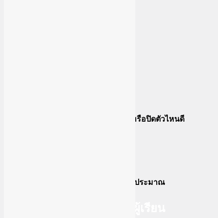
สอนการยิงแบบDarkpost
สอนการยิงแอดไป shopee
Tiktok Shop Ads (ยิงในคอม)
สร้างบัญชียิง tiktok shop ads
เริ่มต้นยิง tiktok shop ads
วิธีอ่านผล tiktok shop ads จะเปิดหรือปิดตัวไหนดี
การยิงแอด tiktok ในมือถือ
วิธียิงแอดในมือถือ
การอ่านผลแอด-โคลนแอดเพิ่มงบประมาณ
รีวิวบางส่วนจากผู้เรียน