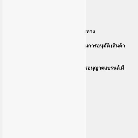
ตั้งค่าร้านค้าTikTok Shop
เพิ่มสินค้าTiktok Shop
สินค้าที่ไม่รองรับการเก็บเงินปลายทาง
Case Study แก้ปัญหาสินค้าไม่ผ่านการอนุมัติ (สินค้า
ความงาม)
แก้ปัญหาเพิ่มสินค้าไม่ได้ (ขาดการอนุญาตแบรนด์,มี
โลโก้แบรนด์)
เพิ่มสินค้าจำนวนมาก
แก้ไขสินค้าจำนวนมาก
แก้ไขภาพจำนวนมาก
จัดการออเดอร์แรก