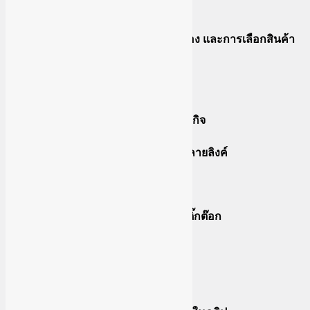
ปั้นช่อง Tiktok
แนวทางการทำคอนเทนต์ลงในช่อง และการเลือกสินค้า
มาขาย
การสร้างช่องติ๊กต๊อก
การsetบัญชีTiktok ให้เป็นบัญชีธุรกิจ
ใส่ลิงค์หน้าโปรไฟล์ tiktok ถ้ามีหลายลิงค์
การวิเคราะห์สถิติช่อง
สอนหาเพลงกระแสมาทำคลิปลงติ๊กต๊อก
วิธีตัดต่อคลิปโดยใช้ tiktok
วิธีตัดต่อคลิปโดยใช้ App Capcut