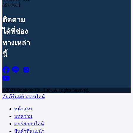
867-7611
ติดตาม
ได้ที่ช่อง
ทางเหล่า
นี้
©2021 Ongkorn Co., Ltd., All rights reserved.
คัมภีร์แม่ค้าออนไลน์
หน้าแรก
บทความ
คอร์สออนไลน์
สินค้าที่แนะนำ