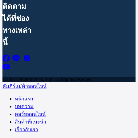
ติดตาม
ได้ที่ช่อง
ทางเหล่า
นี้
©2021 Ongkorn Co., Ltd., All rights reserved.
คัมภีร์แม่ค้าออนไลน์
หน้าแรก
บทความ
คอร์สออนไลน์
สินค้าที่แนะนำ
เกี่ยวกับเรา