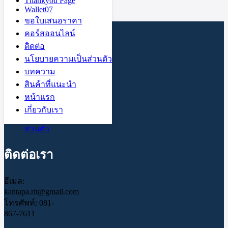
Thankyou Page
Wallet07
ขอใบเสนอราคา
ข้อมูล
คอร์สออนไลน์
ติดต่อ
องค์กร
นโยบายความเป็นส่วนตัว
บทความ
เกี่ยวกับ
สินค้าที่แนะนำ
เรา
หน้าแรก
นโยบาย
เกี่ยวกับเรา
ความเป็น
ส่วนตัว
ติดต่อเรา
อีเมล:
kantapa.rit@gmail.com
โทรศัพท์: 081-
867-7611