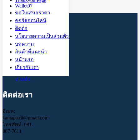
Thankyou Page
Wallet07
ขอใบเสนอราคา
ข้อมูล
คอร์สออนไลน์
ติดต่อ
องค์กร
นโยบายความเป็นส่วนตัว
บทความ
เกี่ยวกับ
สินค้าที่แนะนำ
เรา
หน้าแรก
นโยบาย
เกี่ยวกับเรา
ความเป็น
ส่วนตัว
ติดต่อเรา
อีเมล:
kantapa.rit@gmail.com
โทรศัพท์: 081-
867-7611