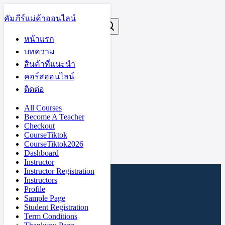
Skip
to
คัมภีร์แม่ค้าออนไลน์
Search
Search
content
for:
tiktok shop
หน้าแรก
บทความ
tiktok shop
สินค้าที่แนะนำ
คอร์สออนไลน์
ติดต่อ
All Courses
คอร์ส Tiktok Shop
Become A Teacher
Checkout
CourseTiktok
03/06/2022
25/10/2023
CourseTiktok2026
Dashboard
Instructor
Instructor Registration
ข้อมูล
Instructors
Profile
องค์กร
Sample Page
Student Registration
Term Conditions
เกี่ยวกับ