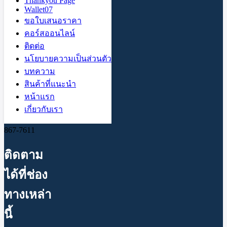
Thankyou Page
เรา
Wallet07
นโยบาย
ขอใบเสนอราคา
ความเป็น
คอร์สออนไลน์
ส่วนตัว
ติดต่อ
นโยบายความเป็นส่วนตัว
ติดต่อเรา
บทความ
สินค้าที่แนะนำ
หน้าแรก
อีเมล:
kantapa.rit@gmail.com
เกี่ยวกับเรา
โทรศัพท์: 081-
867-7611
ติดตาม
ได้ที่ช่อง
ทางเหล่า
นี้