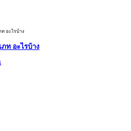
ภท อะไรบ้าง
เภท อะไรบ้าง
์